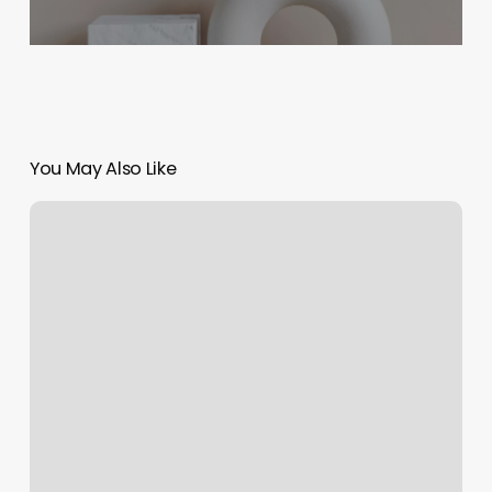
You May Also Like
Lessons
Learned
from
Professional
Challenges